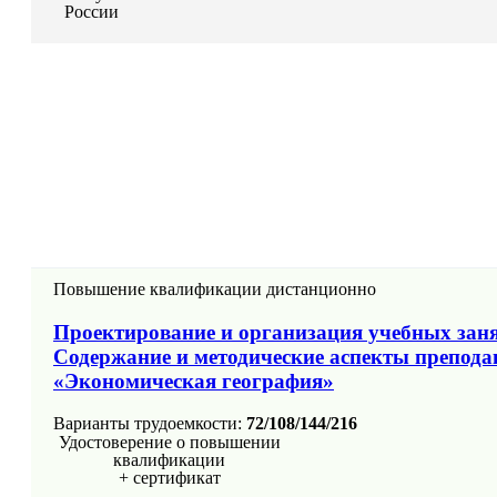
России
Повышение квалификации дистанционно
Проектирование и организация учебных заня
Содержание и методические аспекты препод
«Экономическая география»
Варианты трудоемкости:
72/108/144/216
Удостоверение о повышении
квалификации
+ сертификат