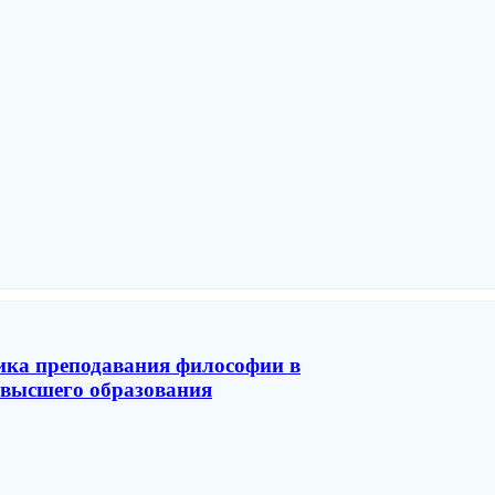
дика преподавания философии в
 высшего образования