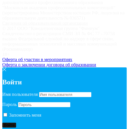
дополнительного профессионального образования
"Московская академия профессиональных компетенций"
(зарегистрирована Министерством юстиции РФ, лицензия на
образовательную деятельность № 036571)
Сведения об образовательной организации
© 2017 ООО "Консалтинговая группа "Финиум"
Свидетельство о регистрации СМИ ЭЛ № ФС 77 - 70758
выдано Федеральной службой по надзору в сфере связи,
информационных технологий и массовых коммуникаций
(Роскомнадзор)
18+
Оферта об участии в мероприятиях
Оферта о заключении договора об образовании
Войти
Имя пользователя
Пароль
Запомнить меня