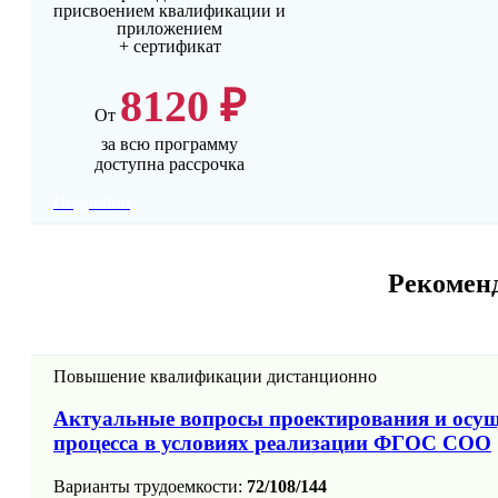
присвоением квалификации и
приложением
+ сертификат
8120 ₽
От
за всю программу
доступна рассрочка
Подробно
Рекомен
Повышение квалификации дистанционно
Актуальные вопросы проектирования и осущ
процесса в условиях реализации ФГОС СОО
Варианты трудоемкости:
72/108/144