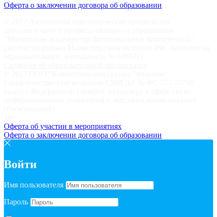
Оферта о заключении договора об образовании
© 2017 Автономная некоммерческая организация
дополнительного профессионального образования
"Московская академия профессиональных компетенций"
(зарегистрирована Министерством юстиции РФ, лицензия на
образовательную деятельность № 036571)
Сведения об образовательной организации
© 2017 ООО "Консалтинговая группа "Финиум"
Свидетельство о регистрации СМИ ЭЛ № ФС 77 - 70758
выдано Федеральной службой по надзору в сфере связи,
информационных технологий и массовых коммуникаций
(Роскомнадзор)
18+
Оферта об участии в мероприятиях
Оферта о заключении договора об образовании
Войти
Имя пользователя
Пароль