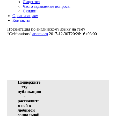
Лицензия
Часто задаваемые вопросы
Скидки
Организациям
Контакты
Презентация по английскому языку на тему
“Celebrations”
artemiorp
2017-12-30T20:26:16+03:00
Презентация по английскому
языку на тему "Celebrations"
Благинина Екатерина Александровна
(участник)
ID 1038-31533, 29.12.2017 06:47:40
Поддержите
эту
публикацию
-
расскажите
о ней в
любимой
социальной