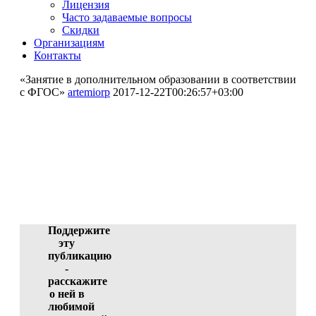
Лицензия
Часто задаваемые вопросы
Скидки
Организациям
Контакты
«Занятие в дополнительном образовании в соответствии
с ФГОС»
artemiorp
2017-12-22T00:26:57+03:00
«Занятие в дополнительном
образовании в соответствии с
ФГОС»
Котосина Юлия Николаевна (автор)
ID 117-23530, 21.12.2017 11:05:04
Поддержите
эту
публикацию
-
расскажите
о ней в
любимой