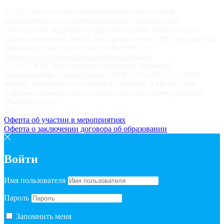
© 2017 Автономная некоммерческая организация
дополнительного профессионального образования
"Московская академия профессиональных компетенций"
(зарегистрирована Министерством юстиции РФ, лицензия на
образовательную деятельность № 036571)
Сведения об образовательной организации
© 2017 ООО "Консалтинговая группа "Финиум"
Свидетельство о регистрации СМИ ЭЛ № ФС 77 - 70758
выдано Федеральной службой по надзору в сфере связи,
информационных технологий и массовых коммуникаций
(Роскомнадзор)
18+
Оферта об участии в мероприятиях
Оферта о заключении договора об образовании
Войти
Имя пользователя
Пароль
Запомнить меня