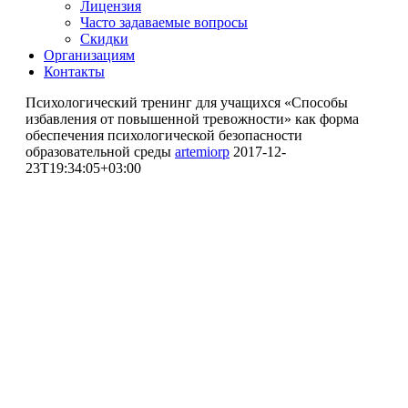
Лицензия
Часто задаваемые вопросы
Скидки
Организациям
Контакты
Психологический тренинг для учащихся «Способы
избавления от повышенной тревожности» как форма
обеспечения психологической безопасности
образовательной среды
artemiorp
2017-12-
23T19:34:05+03:00
Психологический тренинг
для учащихся «Способы
избавления от повышенной
тревожности» как форма
обеспечения психологической
безопасности
образовательной среды
Чичкевич Альбина Викторовна (участник)