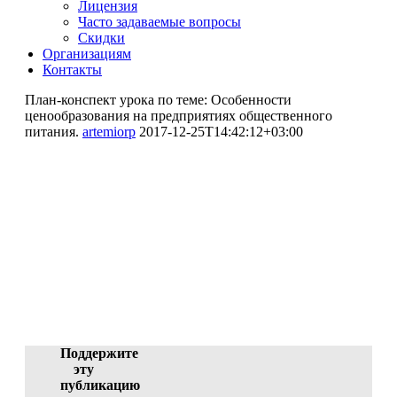
Лицензия
Часто задаваемые вопросы
Скидки
Организациям
Контакты
План-конспект урока по теме: Особенности
ценообразования на предприятиях общественного
питания.
artemiorp
2017-12-25T14:42:12+03:00
План-конспект урока по
теме: Особенности
ценообразования на
предприятиях общественного
питания.
Данчук Елена Александровна (участник)
ID 1554-29012, 25.12.2017 11:40:00
Поддержите
эту
публикацию