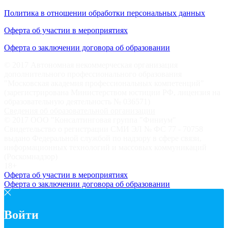
Политика в отношении обработки персональных данных
Оферта об участии в мероприятиях
Оферта о заключении договора об образовании
© 2017 Автономная некоммерческая организация
дополнительного профессионального образования
"Московская академия профессиональных компетенций"
(зарегистрирована Министерством юстиции РФ, лицензия на
образовательную деятельность № 036571)
Сведения об образовательной организации
© 2017 ООО "Консалтинговая группа "Финиум"
Свидетельство о регистрации СМИ ЭЛ № ФС 77 - 70758
выдано Федеральной службой по надзору в сфере связи,
информационных технологий и массовых коммуникаций
(Роскомнадзор)
18+
Оферта об участии в мероприятиях
Оферта о заключении договора об образовании
Войти