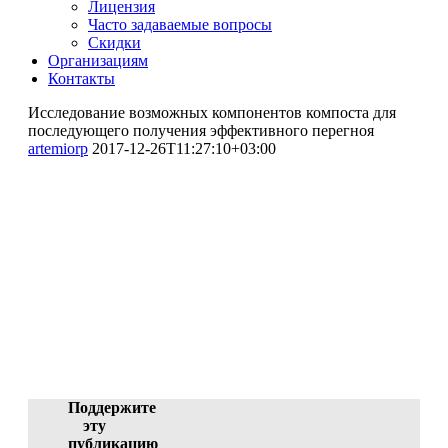
Лицензия
Часто задаваемые вопросы
Скидки
Организациям
Контакты
Исследование возможных компонентов компоста для
последующего получения эффективного перегноя
artemiorp
2017-12-26T11:27:10+03:00
Исследование возможных
компонентов компоста для
последующего получения
эффективного перегноя
Литвиненко Оксана Леонидовна
(руководитель), Савельев Антон Евгеньевич
(участник)
ID 1672-29602, 26.12.2017 08:21:23
Поддержите
эту
публикацию