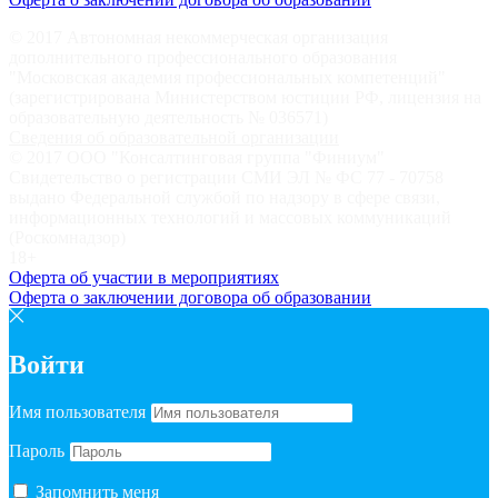
© 2017 Автономная некоммерческая организация
дополнительного профессионального образования
"Московская академия профессиональных компетенций"
(зарегистрирована Министерством юстиции РФ, лицензия на
образовательную деятельность № 036571)
Сведения об образовательной организации
© 2017 ООО "Консалтинговая группа "Финиум"
Свидетельство о регистрации СМИ ЭЛ № ФС 77 - 70758
выдано Федеральной службой по надзору в сфере связи,
информационных технологий и массовых коммуникаций
(Роскомнадзор)
18+
Оферта об участии в мероприятиях
Оферта о заключении договора об образовании
Войти
Имя пользователя
Пароль
Запомнить меня