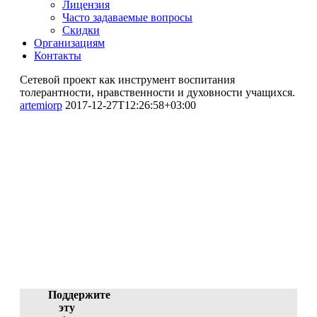
Лицензия
Часто задаваемые вопросы
Скидки
Организациям
Контакты
Сетевой проект как инструмент воспитания
толерантности, нравственности и духовности учащихся.
artemiorp
2017-12-27T12:26:58+03:00
Сетевой проект как
инструмент воспитания
толерантности,
нравственности и духовности
учащихся.
Горбунова Ирина Михайловна (автор), Лашина
Инна Александровна (автор)
ID 1727-29887, 26.12.2017 04:17:06
Поддержите
эту