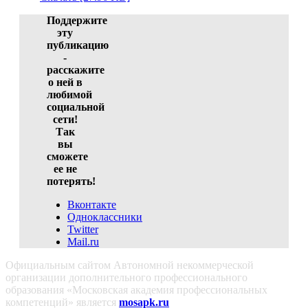
Поддержите
эту
публикацию
-
расскажите
о ней в
любимой
социальной
сети!
Так
вы
сможете
ее не
потерять!
Вконтакте
Одноклассники
Twitter
Mail.ru
Официальным сайтом Автономной некоммерческой
организации дополнительного профессионального
образования «Московская академия профессиональных
компетенций» является
mosapk.ru