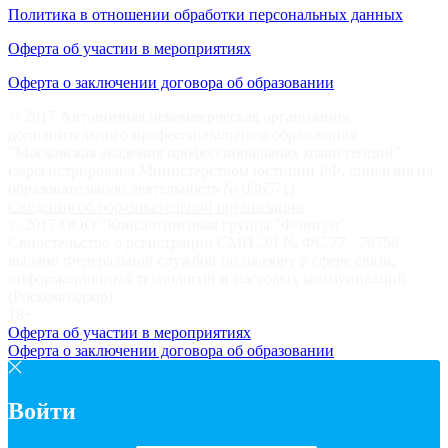
Политика в отношении обработки персональных данных
Оферта об участии в мероприятиях
Оферта о заключении договора об образовании
© 2017 Автономная некоммерческая организация
дополнительного профессионального образования
"Московская академия профессиональных компетенций"
(зарегистрирована Министерством юстиции РФ, лицензия на
образовательную деятельность № 036571)
Сведения об образовательной организации
© 2017 ООО "Консалтинговая группа "Финиум"
Свидетельство о регистрации СМИ ЭЛ № ФС 77 - 70758
выдано Федеральной службой по надзору в сфере связи,
информационных технологий и массовых коммуникаций
(Роскомнадзор)
18+
Оферта об участии в мероприятиях
Оферта о заключении договора об образовании
Войти