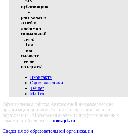
эту
публикацию
-
расскажите
о ней в
любимой
социальной
сети!
Так
вы
сможете
ее не
потерять!
Вконтакте
Одноклассники
Twitter
Mail.ru
Официальным сайтом Автономной некоммерческой
организации дополнительного профессионального
образования «Московская академия профессиональных
компетенций» является
mosapk.ru
Сведения об образовательной организации