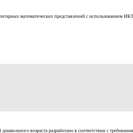
ентарных математических представлений с использованием И
уппы по формированию элементарных ма
спользованием ИКТ «Путешествие мишк
Нестерова Елена Владимировна (участник)
ID 2437-33891, 09.01.2018 02:36:58
дошкольного возраста разработано в соответствии с требования