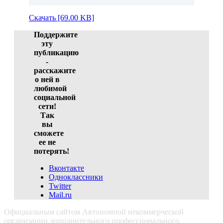
Скачать [69.00 KB]
Поддержите
эту
публикацию
-
расскажите
о ней в
любимой
социальной
сети!
Так
вы
сможете
ее не
потерять!
Вконтакте
Одноклассники
Twitter
Mail.ru
Официальным сайтом Автономной некоммерческой
организации дополнительного профессионального