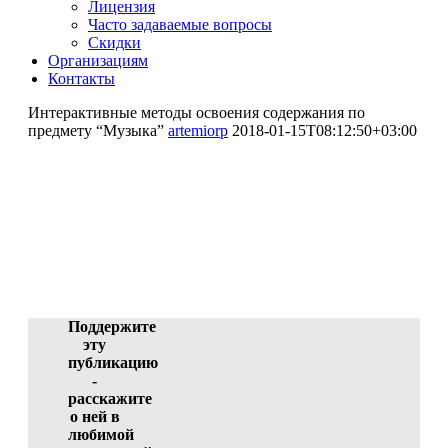
Лицензия
Часто задаваемые вопросы
Скидки
Организациям
Контакты
Интерактивные методы освоения содержания по
предмету “Музыка”
artemiorp
2018-01-15T08:12:50+03:00
Интерактивные методы
освоения содержания по
предмету "Музыка"
Лобанова Валентина Ивановна (автор)
ID 2683-44262, 13.01.2018 06:25:02
Поддержите
эту
публикацию
-
расскажите
о ней в
любимой