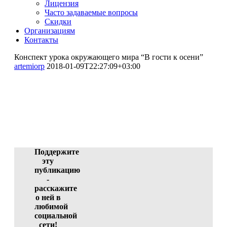
Лицензия
Часто задаваемые вопросы
Скидки
Организациям
Контакты
Конспект урока окружающего мира “В гости к осени”
artemiorp
2018-01-09T22:27:09+03:00
Конспект урока окружающего
мира "В гости к осени"
Белогурова Елена Николаевна (участник)
ID 2756-34941, 09.01.2018 08:39:51
Поддержите
эту
публикацию
-
расскажите
о ней в
любимой
социальной
сети!