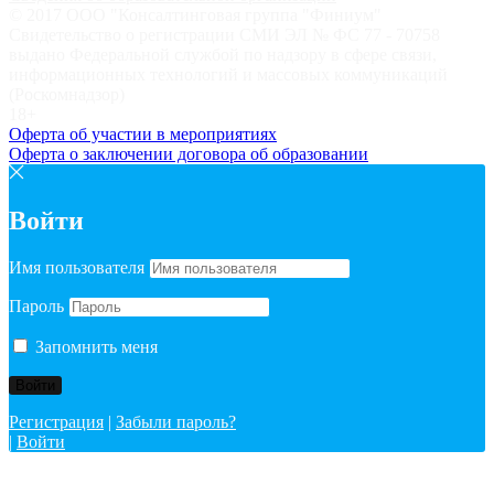
© 2017 ООО "Консалтинговая группа "Финиум"
Свидетельство о регистрации СМИ ЭЛ № ФС 77 - 70758
выдано Федеральной службой по надзору в сфере связи,
информационных технологий и массовых коммуникаций
(Роскомнадзор)
18+
Оферта об участии в мероприятиях
Оферта о заключении договора об образовании
Войти
Имя пользователя
Пароль
Запомнить меня
Регистрация
|
Забыли пароль?
|
Войти