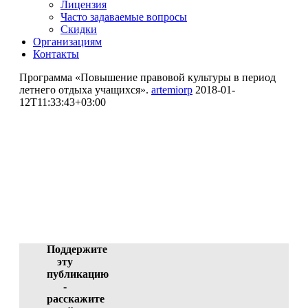
Лицензия
Часто задаваемые вопросы
Скидки
Организациям
Контакты
Программа «Повышение правовой культуры в период
летнего отдыха учащихся».
artemiorp
2018-01-
12T11:33:43+03:00
Программа «Повышение
правовой культуры в период
летнего отдыха учащихся».
Семида Гольшат Мансуровна (участник),
Киселёва Наталья Александровна (участник)
ID 3667-41030, 11.01.2018 08:16:49
Поддержите
эту
публикацию
-
расскажите