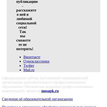
публикацию
-
расскажите
о ней в
любимой
социальной
сети!
Так
вы
сможете
ее не
потерять!
Вконтакте
Одноклассники
Twitter
Mail.ru
Официальным сайтом Автономной некоммерческой
организации дополнительного профессионального
образования «Московская академия профессиональных
компетенций» является
mosapk.ru
Сведения об образовательной организации