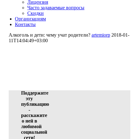
Лицензия
Часто задаваемые вопросы
Скидки
Организациям
Контакты
Алкоголь и дети: чему учат родители?
artemiorp
2018-01-
11T14:04:49+03:00
Алкоголь и дети: чему учат
родители?
Кожокару Евгений Радович (автор)
ID 3853-39364, 10.01.2018 01:17:18
Поддержите
эту
публикацию
-
расскажите
о ней в
любимой
социальной
сети!