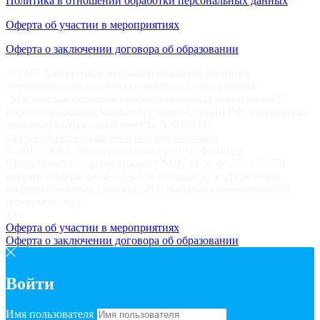
Политика в отношении обработки персональных данных
Оферта об участии в мероприятиях
Оферта о заключении договора об образовании
© 2017 Автономная некоммерческая организация
дополнительного профессионального образования
"Московская академия профессиональных компетенций"
(зарегистрирована Министерством юстиции РФ, лицензия на
образовательную деятельность № 036571)
Сведения об образовательной организации
© 2017 ООО "Консалтинговая группа "Финиум"
Свидетельство о регистрации СМИ ЭЛ № ФС 77 - 70758
выдано Федеральной службой по надзору в сфере связи,
информационных технологий и массовых коммуникаций
(Роскомнадзор)
18+
Оферта об участии в мероприятиях
Оферта о заключении договора об образовании
Войти
Имя пользователя