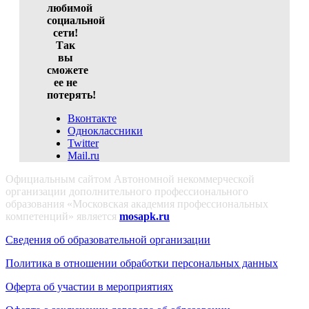
любимой
социальной
сети!
Так
вы
сможете
ее не
потерять!
Вконтакте
Одноклассники
Twitter
Mail.ru
Официальным сайтом Автономной некоммерческой
организации дополнительного профессионального
образования «Московская академия профессиональных
компетенций» является
mosapk.ru
Сведения об образовательной организации
Политика в отношении обработки персональных данных
Оферта об участии в мероприятиях