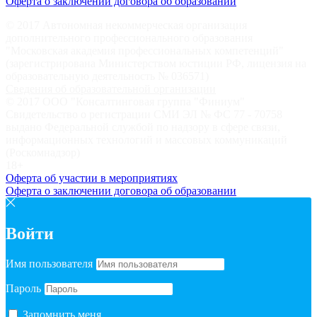
Оферта о заключении договора об образовании
© 2017 Автономная некоммерческая организация
дополнительного профессионального образования
"Московская академия профессиональных компетенций"
(зарегистрирована Министерством юстиции РФ, лицензия на
образовательную деятельность № 036571)
Сведения об образовательной организации
© 2017 ООО "Консалтинговая группа "Финиум"
Свидетельство о регистрации СМИ ЭЛ № ФС 77 - 70758
выдано Федеральной службой по надзору в сфере связи,
информационных технологий и массовых коммуникаций
(Роскомнадзор)
18+
Оферта об участии в мероприятиях
Оферта о заключении договора об образовании
Войти
Имя пользователя
Пароль
Запомнить меня