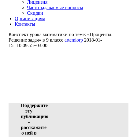
Лицензия
Часто задаваемые вопросы
Скидки
Организациям
Контакты
Конспект урока математики по теме: «Проценты.
Решение задач» в 9 классе
artemiorp
2018-01-
15T10:09:55+03:00
Конспект урока математики
по теме: «Проценты. Решение
задач» в 9 классе
Мамонтова Наталья Сергеевна (участник)
ID 3960-44735, 13.01.2018 02:26:17
Поддержите
эту
публикацию
-
расскажите
о ней в