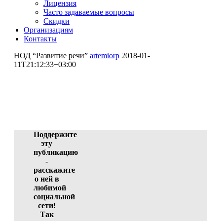
Лицензия
Часто задаваемые вопросы
Скидки
Организациям
Контакты
НОД “Развитие речи”
artemiorp
2018-01-
11T21:12:33+03:00
НОД "Развитие речи"
Смагина Татьяна Александровна (участник)
ID 4023-40201, 10.01.2018 06:20:41
Поддержите
эту
публикацию
-
расскажите
о ней в
любимой
социальной
сети!
Так