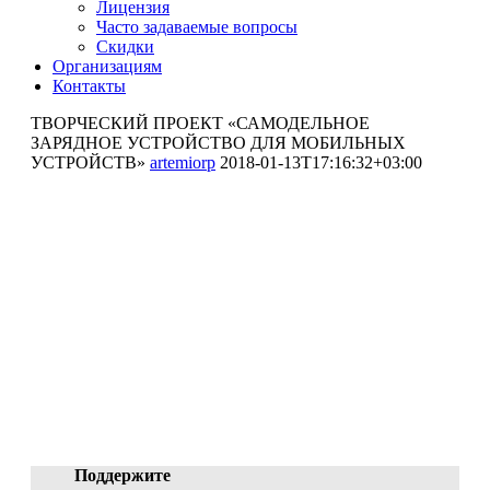
Лицензия
Часто задаваемые вопросы
Скидки
Организациям
Контакты
ТВОРЧЕСКИЙ ПРОЕКТ «САМОДЕЛЬНОЕ
ЗАРЯДНОЕ УСТРОЙСТВО ДЛЯ МОБИЛЬНЫХ
УСТРОЙСТВ»
artemiorp
2018-01-13T17:16:32+03:00
ТВОРЧЕСКИЙ ПРОЕКТ
«САМОДЕЛЬНОЕ
ЗАРЯДНОЕ УСТРОЙСТВО
ДЛЯ МОБИЛЬНЫХ
УСТРОЙСТВ»
Николаев Александр Николаевич
(руководитель), Алексеев Максим (участник),
Завьялов Виктор (участник)
ID 4512-42521, 11.01.2018 08:20:02
Поддержите