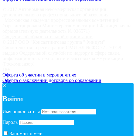
© 2017 Автономная некоммерческая организация
дополнительного профессионального образования
"Московская академия профессиональных компетенций"
(зарегистрирована Министерством юстиции РФ, лицензия на
образовательную деятельность № 036571)
Сведения об образовательной организации
© 2017 ООО "Консалтинговая группа "Финиум"
Свидетельство о регистрации СМИ ЭЛ № ФС 77 - 70758
выдано Федеральной службой по надзору в сфере связи,
информационных технологий и массовых коммуникаций
(Роскомнадзор)
18+
Оферта об участии в мероприятиях
Оферта о заключении договора об образовании
Войти
Имя пользователя
Пароль
Запомнить меня