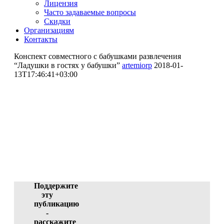
Лицензия
Часто задаваемые вопросы
Скидки
Организациям
Контакты
Конспект совместного с бабушками развлечения
“Ладушки в гостях у бабушки”
artemiorp
2018-01-
13T17:46:41+03:00
Конспект совместного с
бабушками развлечения
"Ладушки в гостях у
бабушки"
Ширманова Валентина Алексеевна (участник)
ID 4525-42560, 12.01.2018 01:32:07
Поддержите
эту
публикацию
-
расскажите