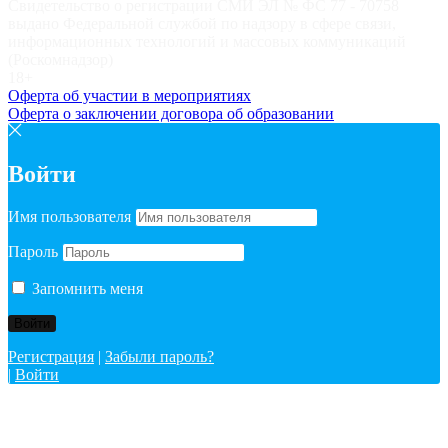
Свидетельство о регистрации СМИ ЭЛ № ФС 77 - 70758
выдано Федеральной службой по надзору в сфере связи,
информационных технологий и массовых коммуникаций
(Роскомнадзор)
18+
Оферта об участии в мероприятиях
Оферта о заключении договора об образовании
Войти
Имя пользователя
Пароль
Запомнить меня
Регистрация
|
Забыли пароль?
|
Войти