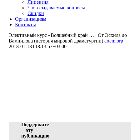
Лицензия
Часто задаваемые вопросы
Скидки
Организациям
Контакты
Элективный курс «Волшебный край …» От Эсхила до
Вампилова (история мировой драматургии)
artemiorp
2018-01-13T18:13:57+03:00
Элективный курс
«Волшебный край …» От
Эсхила до Вампилова
(история мировой
драматургии)
Белкина Надежда Владимировна (участник)
ID 4550-42672, 12.01.2018 05:17:40
Поддержите
эту
публикацию