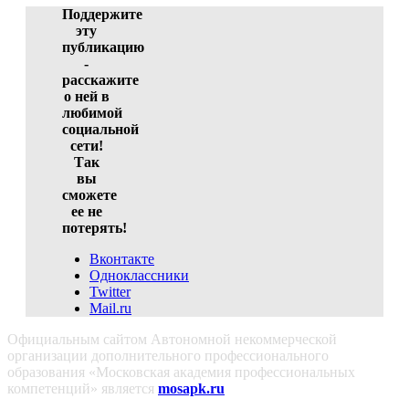
Поддержите
эту
публикацию
-
расскажите
о ней в
любимой
социальной
сети!
Так
вы
сможете
ее не
потерять!
Вконтакте
Одноклассники
Twitter
Mail.ru
Официальным сайтом Автономной некоммерческой
организации дополнительного профессионального
образования «Московская академия профессиональных
компетенций» является
mosapk.ru