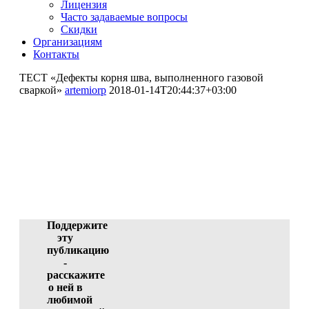
Лицензия
Часто задаваемые вопросы
Скидки
Организациям
Контакты
ТЕСТ «Дефекты корня шва, выполненного газовой
сваркой»
artemiorp
2018-01-14T20:44:37+03:00
ТЕСТ «Дефекты корня шва,
выполненного газовой
сваркой»
Баранов Владимир Ильич (автор)
ID 4828-44166, 13.01.2018 02:56:49
Поддержите
эту
публикацию
-
расскажите
о ней в
любимой