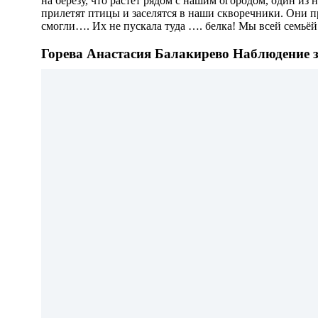
на берёзу, что растёт рядом с нашим огородом, один из
прилетят птицы и заселятся в наши скворечники. Они при
смогли…. Их не пускала туда …. белка! Мы всей семьёй 
Горева Анастасия Балакирево Наблюдение 