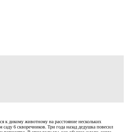
is) весной 2017 года
(участник)
ься к дикому животному на расстояние нескольких
м саду 6 скворечников. Три года назад дедушка повесил