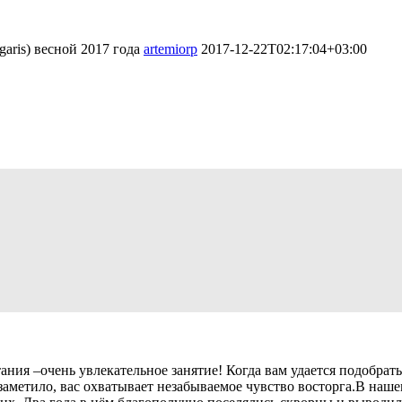
aris) весной 2017 года
artemiorp
2017-12-22T02:17:04+03:00
ением белки обыкновенной (Sciurus vulgar
ена Вячеславовна (руководитель), Горева Анастасия Алексеевна 
ID 589-24558, 21.12.2017 05:56:55
ния –очень увлекательное занятие! Когда вам удается подобрат
 заметило, вас охватывает незабываемое чувство восторга.В наше