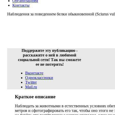
Организациям
Контакты
Наблюдения за поведением белки обыкновенной (Sciurus vulg
Наблюдения за повед
Горева Ел
Поддержите эту публикацию -
расскажите о ней в любимой
социальной сети! Так вы сможете
ее не потерять!
Вконтакте
Одноклассники
Twitter
Mail.ru
Краткое описание
Наблюдать за животными в естественных условиях обита
метров и сфотографировать его так, чтобы оно этого не