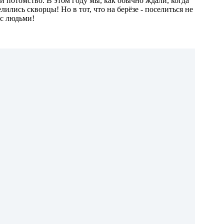
и потомство. В этом году мы, как обычно ждали, когда
ились скворцы! Но в тот, что на берёзе - поселиться не
 с людьми!