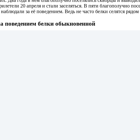
 них. Два года в нём благополучно поселялись скворцы и выводил
летели 20 апреля и стали заселяться. В пяти благополучно посел
наблюдали за её поведением. Ведь не часто белки селятся рядом
за поведением белки обыкновенной