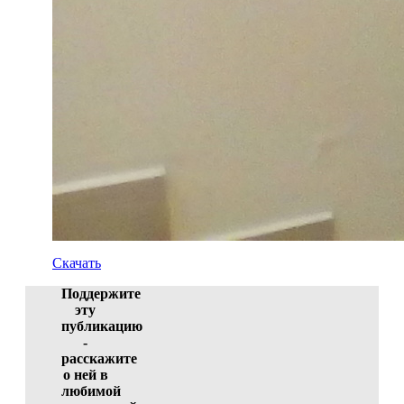
Скачать
Поддержите
эту
публикацию
-
расскажите
о ней в
любимой