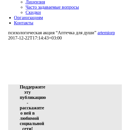
Лицензия
Часто задаваемые вопросы
Скидки
Организациям
Контакты
психологическая акция “Аптечка для души”
artemiorp
2017-12-22T17:14:43+03:00
психологическая акция
"Аптечка для души"
Кардаш Елена Васильевна (участник)
ID 745-25183, 22.12.2017 02:21:18
Поддержите
эту
публикацию
-
расскажите
о ней в
любимой
социальной
сети!