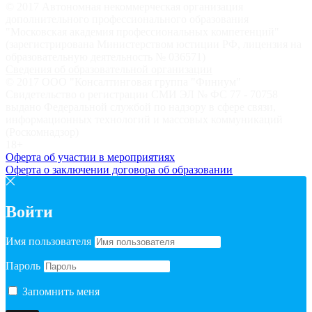
© 2017 Автономная некоммерческая организация
дополнительного профессионального образования
"Московская академия профессиональных компетенций"
(зарегистрирована Министерством юстиции РФ, лицензия на
образовательную деятельность № 036571)
Сведения об образовательной организации
© 2017 ООО "Консалтинговая группа "Финиум"
Свидетельство о регистрации СМИ ЭЛ № ФС 77 - 70758
выдано Федеральной службой по надзору в сфере связи,
информационных технологий и массовых коммуникаций
(Роскомнадзор)
18+
Оферта об участии в мероприятиях
Оферта о заключении договора об образовании
Войти
Имя пользователя
Пароль
Запомнить меня