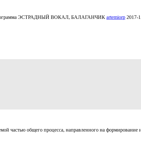
ая программа ЭСТРАДНЫЙ ВОКАЛ, БАЛАГАНЧИК
artemiorp
2017-1
тельная общеразвивающая программа
Милль Ксения Андреевна (участник)
ID 805-25422, 22.12.2017 06:10:04
емой частью общего процесса, направленного на формирование 