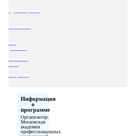
Удостоверение
Стоимость
Как
учиться?
Учебный
план
Лицензия
Информация
о
программе
Организатор:
Московская
академия
профессиональных