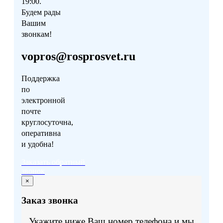
19:00.
Будем рады
Вашим
звонкам!
vopros@rosprosvet.ru
Поддержка
по
электронной
почте
круглосуточна,
оперативна
и удобна!
Заказать обратный
звонок
×
Заказ звонка
Укажите ниже Ваш номер телефона и мы