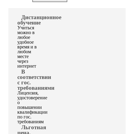
Дистанционное
обучение
Учиться
можно в
любое
удобное
время и в
любом
месте
через
интернет
В
соответствии
с гос.
требованиями
Лицензия,
удостоверение
о
повышении
квалификации
по гос.
требованиям
Льготная
цена,