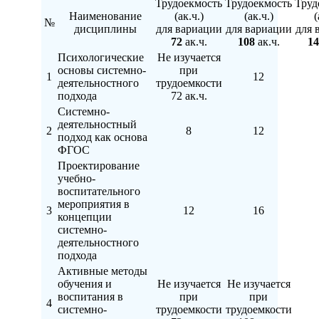
Трудоекмость
Трудоекмость
Труд
Наименование
(ак.ч.)
(ак.ч.)
(
№
дисциплины
для вариации
для вариации
для 
72
ак.ч.
108
ак.ч.
14
Психологические
Не изучается
основы системно-
при
1
12
деятельностного
трудоемкости
подхода
72 ак.ч.
Системно-
деятельностный
2
8
12
подход как основа
ФГОС
Проектирование
учебно-
воспитательного
мероприятия в
3
12
16
концепции
системно-
деятельностного
подхода
Активные методы
обучения и
Не изучается
Не изучается
воспитания в
при
при
4
системно-
трудоемкости
трудоемкости