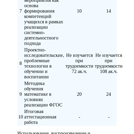
мероприятия как
основа
7
формирования
10
14
компетенций
учащихся в рамках
реализации
системно-
деятельностного
подхода
Проектно-
исследовательские,
Не изучается
Не изучается
проблемные
при
при
8
технологии в
трудоемкости
трудоемкости
обучении и
72 ак.ч.
108 ак.ч.
воспитании
Методика
обучения
9
математике в
20
24
условиях
реализации ФГОС
Итоговая
10
аттестационная
-
-
работа
Использование, воспроизведение и