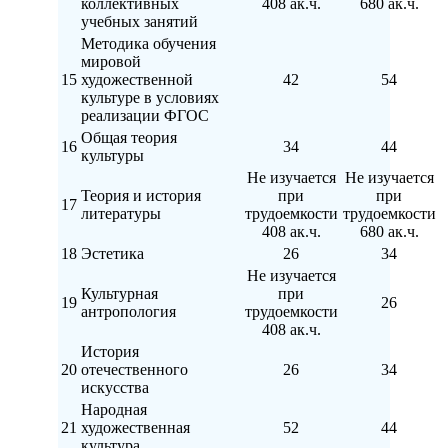
коллективных
408 ак.ч.
680 ак.ч.
учебных занятий
Методика обучения
мировой
15
художественной
42
54
культуре в условиях
реализации ФГОС
Общая теория
16
34
44
культуры
Не изучается
Не изучается
Теория и история
при
при
17
литературы
трудоемкости
трудоемкости
408 ак.ч.
680 ак.ч.
18
Эстетика
26
34
Не изучается
Культурная
при
19
26
антропология
трудоемкости
408 ак.ч.
История
20
отечественного
26
34
искусства
Народная
21
художественная
52
44
культура