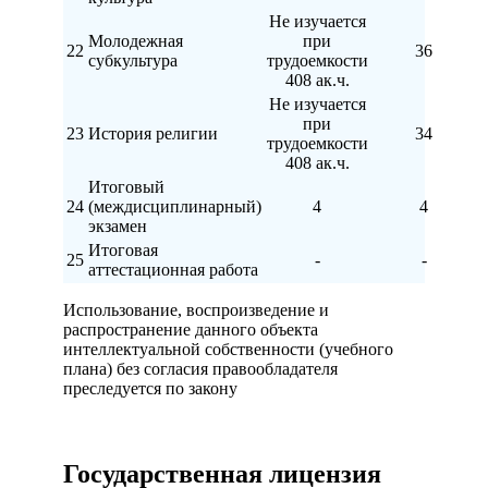
Не изучается
Молодежная
при
22
36
субкультура
трудоемкости
408 ак.ч.
Не изучается
при
23
История религии
34
трудоемкости
408 ак.ч.
Итоговый
24
(междисциплинарный)
4
4
экзамен
Итоговая
25
-
-
аттестационная работа
Использование, воспроизведение и
распространение данного объекта
интеллектуальной собственности (учебного
плана) без согласия правообладателя
преследуется по закону
Государственная лицензия