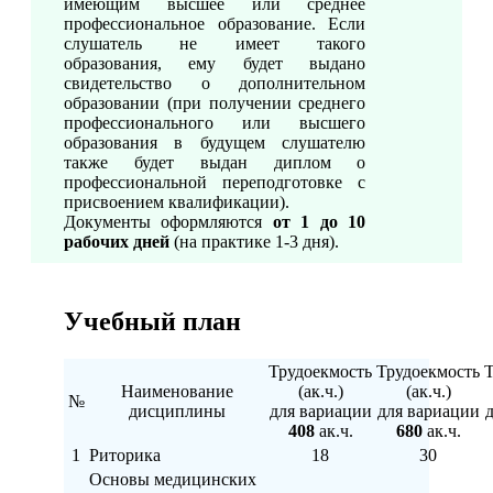
имеющим высшее или среднее
профессиональное образование. Если
слушатель не имеет такого
образования, ему будет выдано
свидетельство о дополнительном
образовании (при получении среднего
профессионального или высшего
образования в будущем слушателю
также будет выдан диплом о
профессиональной переподготовке с
присвоением квалификации).
Документы оформляются
от 1 до 10
рабочих дней
(на практике 1-3 дня).
Учебный план
Трудоекмость
Трудоекмость
Т
Наименование
(ак.ч.)
(ак.ч.)
№
дисциплины
для вариации
для вариации
408
ак.ч.
680
ак.ч.
1
Риторика
18
30
Основы медицинских