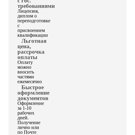
с гос.
требованиями
Лицензия,
диплом о
переподготовке
с
присвоением
квалификации
Льготная
цена,
рассрочка
оплаты
Оплату
можно
вносить
частями
ежемесячно
Быстрое
оформление
документов
Оформление
за 1-10
рабочих
дней.
Получение
лично или
по Почте