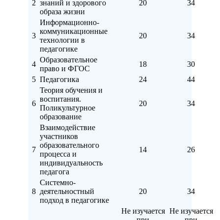
2
знаний и здорового
20
34
образа жизни
Информационно-
коммуникационные
3
20
34
технологии в
педагогике
Образовательное
4
18
30
право и ФГОС
5
Педагогика
24
44
Теория обучения и
воспитания.
6
20
34
Поликультурное
образование
Взаимодействие
участников
образовательного
7
14
26
процесса и
индивидуальность
педагога
Системно-
8
деятельностный
20
34
подход в педагогике
Не изучается
Не изучается
при
при