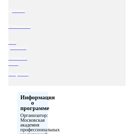
Диплом
Стоимость
Как
учиться?
Учебный
план
Лицензия
Информация
о
программе
Организатор:
Московская
академия
профессиональных