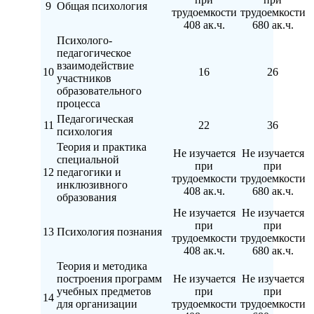
9
Общая психология
трудоемкости
трудоемкости
408 ак.ч.
680 ак.ч.
Психолого-
педагогическое
взаимодействие
10
16
26
участников
образовательного
процесса
Педагогическая
11
22
36
психология
Теория и практика
Не изучается
Не изучается
специальной
при
при
12
педагогики и
трудоемкости
трудоемкости
инклюзивного
408 ак.ч.
680 ак.ч.
образования
Не изучается
Не изучается
при
при
13
Психология познания
трудоемкости
трудоемкости
408 ак.ч.
680 ак.ч.
Теория и методика
построения программ
Не изучается
Не изучается
учебных предметов
при
при
14
для организации
трудоемкости
трудоемкости