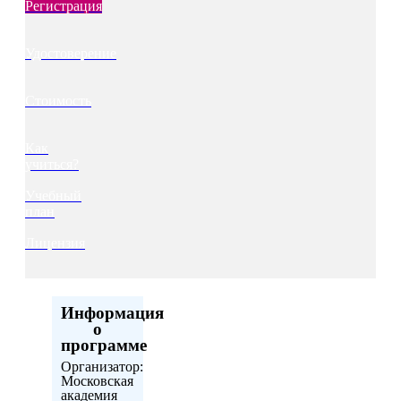
Регистрация
Удостоверение
Стоимость
Как
учиться?
Учебный
план
Лицензия
Информация
о
программе
Организатор:
Московская
академия