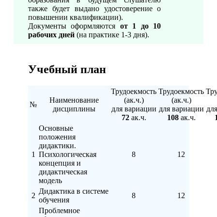
также будет выдано удостоверение о
повышении квалификации).
Документы оформляются
от 1 до 10
рабочих дней
(на практике 1-3 дня).
Учебный план
Трудоекмость
Трудоекмость
Тр
Наименование
(ак.ч.)
(ак.ч.)
№
дисциплины
для вариации
для вариации
дл
72
ак.ч.
108
ак.ч.
Основные
положения
дидактики.
1
Психологическая
8
12
концепция и
дидактическая
модель
Дидактика в системе
2
8
12
обучения
Проблемное