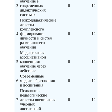
обучение в
3
современных
8
12
дидактических
системах
Психодидактические
аспекты
комплексного
4
формирования
8
12
личности и систем
развивающего
обучения
Модификация
ассоциативной
5
концепции:
8
12
обучение через
действие
Современные
6
модели образования
8
12
и воспитания
Психолого-
педагогические
7
аспекты оценивания
8
12
учебных
достижений