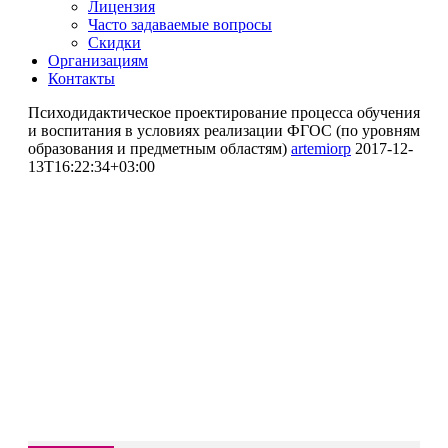
Лицензия
Часто задаваемые вопросы
Скидки
Организациям
Контакты
Психодидактическое проектирование процесса обучения
и воспитания в условиях реализации ФГОС (по уровням
образования и предметным областям)
artemiorp
2017-12-
13T16:22:34+03:00
Повышение квалификации
Психодидактическое
проектирование процесса
обучения и воспитания в
условиях реализации ФГОС (по
уровням образования и
предметным областям)