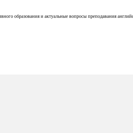
ивного образования и актуальные вопросы преподавания англи
ВЗ в условиях инклюзивного образования 
ФГОС