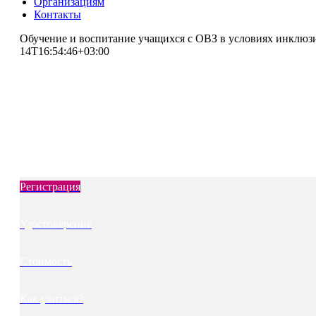
Организациям
Контакты
Обучение и воспитание учащихся с ОВЗ в условиях инклюз
14T16:54:46+03:00
Повышение квалификации
Обучение и воспитание учащихся с О
английского языка при реализации 
Регистрация
Удостоверение
Стоимость
Как учиться?