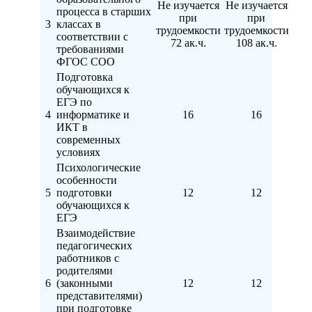
Не изучается
Не изучается
процесса в старших
при
при
3
классах в
трудоемкости
трудоемкости
соответствии с
72 ак.ч.
108 ак.ч.
требованиями
ФГОС СОО
Подготовка
обучающихся к
ЕГЭ по
4
информатике и
16
16
ИКТ в
современных
условиях
Психологические
особенности
5
подготовки
12
12
обучающихся к
ЕГЭ
Взаимодействие
педагогических
работников с
родителями
6
(законными
12
12
представителями)
при подготовке