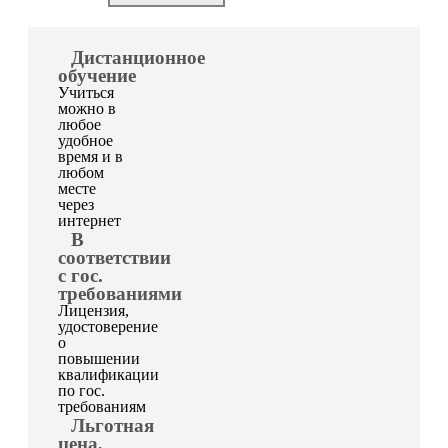
Дистанционное
обучение
Учиться
можно в
любое
удобное
время и в
любом
месте
через
интернет
В
соответствии
с гос.
требованиями
Лицензия,
удостоверение
о
повышении
квалификации
по гос.
требованиям
Льготная
цена,