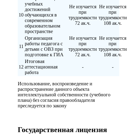
учебных
Не изучается
Не изучается
достижений
при
при
10
обучающихся в
трудоемкости
трудоемкости
современном
72 ак.ч.
108 ак.ч.
образовательном
пространстве
Организация
Не изучается
Не изучается
работы педагога с
при
при
11
детьми с ОВЗ при
трудоемкости
трудоемкости
подготовке к ГИА
72 ак.ч.
108 ак.ч.
Итоговая
12
аттестационная
-
-
работа
Использование, воспроизведение и
распространение данного объекта
интеллектуальной собственности (учебного
плана) без согласия правообладателя
преследуется по закону
Государственная лицензия