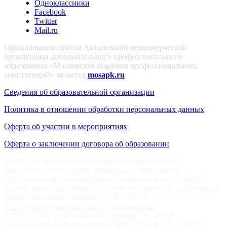
Одноклассники
Facebook
Twitter
Mail.ru
Официальным сайтом Автономной некоммерческой
организации дополнительного профессионального
образования «Московская академия профессиональных
компетенций» является
mosapk.ru
Сведения об образовательной организации
Политика в отношении обработки персональных данных
Оферта об участии в мероприятиях
Оферта о заключении договора об образовании
© 2017 Автономная некоммерческая организация
дополнительного профессионального образования
"Московская академия профессиональных компетенций"
(зарегистрирована Министерством юстиции РФ, лицензия на
образовательную деятельность № 036571)
Сведения об образовательной организации
© 2017 ООО "Консалтинговая группа "Финиум"
Свидетельство о регистрации СМИ ЭЛ № ФС 77 - 70758