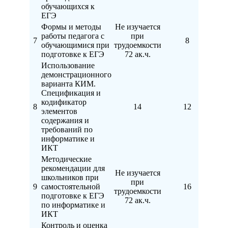
обучающихся к
ЕГЭ
Формы и методы
Не изучается
работы педагога с
при
7
8
обучающимися при
трудоемкости
подготовке к ЕГЭ
72 ак.ч.
Использование
демонстрационного
варианта КИМ.
Спецификация и
кодификатор
8
14
12
элементов
содержания и
требований по
информатике и
ИКТ
Методические
рекомендации для
Не изучается
школьников при
при
9
самостоятельной
16
трудоемкости
подготовке к ЕГЭ
72 ак.ч.
по информатике и
ИКТ
Контроль и оценка