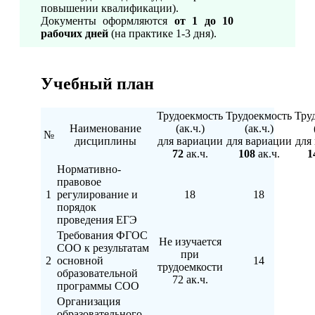
повышении квалификации).
Документы оформляются
от 1 до 10
рабочих дней
(на практике 1-3 дня).
Учебный план
Трудоекмость
Трудоекмость
Тру
Наименование
(ак.ч.)
(ак.ч.)
№
дисциплины
для вариации
для вариации
для
72
ак.ч.
108
ак.ч.
1
Нормативно-
правовое
1
регулирование и
18
18
порядок
проведения ЕГЭ
Требования ФГОС
Не изучается
СОО к результатам
при
2
основной
14
трудоемкости
образовательной
72 ак.ч.
программы СОО
Организация
образовательного