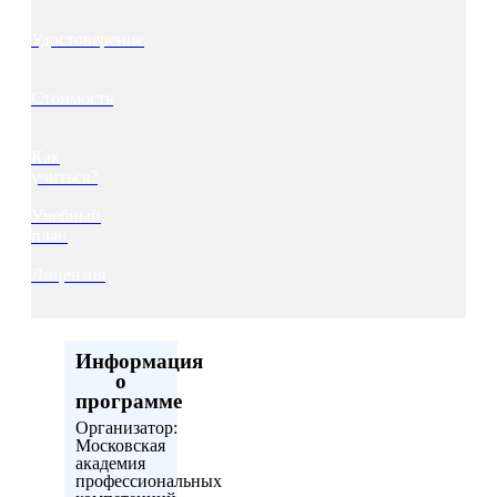
Удостоверение
Стоимость
Как
учиться?
Учебный
план
Лицензия
Информация
о
программе
Организатор:
Московская
академия
профессиональных