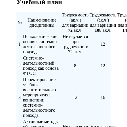
Учебный план
Трудоекмость
Трудоекмость
Труд
Наименование
(ак.ч.)
(ак.ч.)
(
№
дисциплины
для вариации
для вариации
для 
72
ак.ч.
108
ак.ч.
14
Психологические
Не изучается
основы системно-
при
1
12
деятельностного
трудоемкости
подхода
72 ак.ч.
Системно-
деятельностный
2
8
12
подход как основа
ФГОС
Проектирование
учебно-
воспитательного
мероприятия в
3
12
16
концепции
системно-
деятельностного
подхода
Активные методы
обучения и
Не изучается
Не изучается