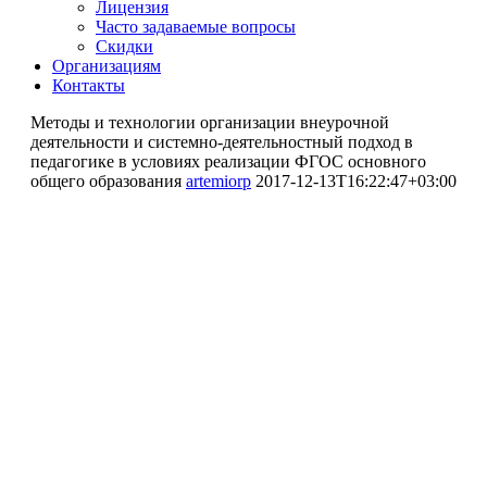
Лицензия
Часто задаваемые вопросы
Скидки
Организациям
Контакты
Методы и технологии организации внеурочной
деятельности и системно-деятельностный подход в
педагогике в условиях реализации ФГОС основного
общего образования
artemiorp
2017-12-13T16:22:47+03:00
Повышение квалификации
Методы и технологии
организации внеурочной
деятельности и системно-
деятельностный подход в
педагогике в условиях
реализации ФГОС основного
общего образования