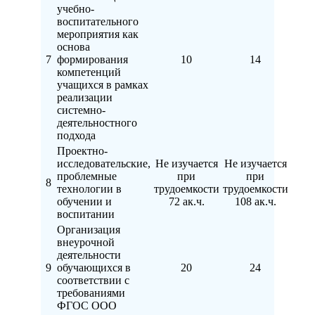
учебно-
воспитательного
мероприятия как
основа
7
формирования
10
14
компетенций
учащихся в рамках
реализации
системно-
деятельностного
подхода
Проектно-
исследовательские,
Не изучается
Не изучается
проблемные
при
при
8
технологии в
трудоемкости
трудоемкости
обучении и
72 ак.ч.
108 ак.ч.
воспитании
Организация
внеурочной
деятельности
9
обучающихся в
20
24
соответствии с
требованиями
ФГОС ООО