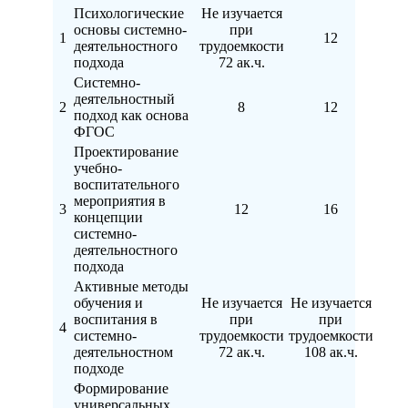
Психологические
Не изучается
основы системно-
при
1
12
деятельностного
трудоемкости
подхода
72 ак.ч.
Системно-
деятельностный
2
8
12
подход как основа
ФГОС
Проектирование
учебно-
воспитательного
мероприятия в
3
12
16
концепции
системно-
деятельностного
подхода
Активные методы
обучения и
Не изучается
Не изучается
воспитания в
при
при
4
системно-
трудоемкости
трудоемкости
деятельностном
72 ак.ч.
108 ак.ч.
подходе
Формирование
универсальных