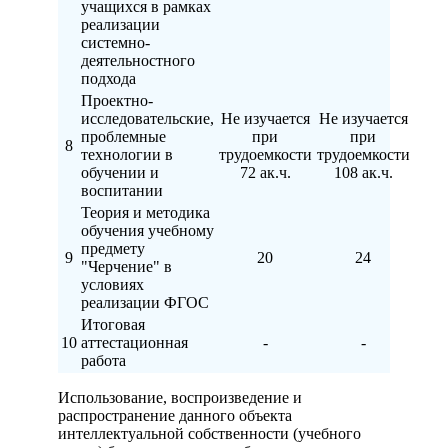
учащихся в рамках
реализации
системно-
деятельностного
подхода
Проектно-
исследовательские,
Не изучается
Не изучается
проблемные
при
при
8
технологии в
трудоемкости
трудоемкости
обучении и
72 ак.ч.
108 ак.ч.
воспитании
Теория и методика
обучения учебному
предмету
9
20
24
"Черчение" в
условиях
реализации ФГОС
Итоговая
10
аттестационная
-
-
работа
Использование, воспроизведение и
распространение данного объекта
интеллектуальной собственности (учебного