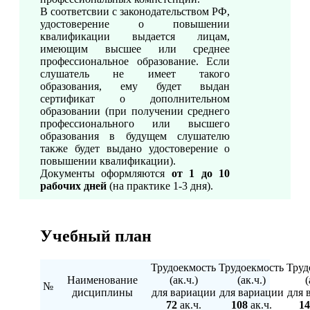
В соответсвии с законодательством РФ,
удостоверение о повышении
квалификации выдается лицам,
имеющим высшее или среднее
профессиональное образование. Если
слушатель не имеет такого
образования, ему будет выдан
сертификат о дополнительном
образовании (при получении среднего
профессионального или высшего
образования в будущем слушателю
также будет выдано удостоверение о
повышении квалификации).
Документы оформляются
от 1 до 10
рабочих дней
(на практике 1-3 дня).
Учебный план
Трудоекмость
Трудоекмость
Труд
Наименование
(ак.ч.)
(ак.ч.)
(
№
дисциплины
для вариации
для вариации
для 
72
ак.ч.
108
ак.ч.
14