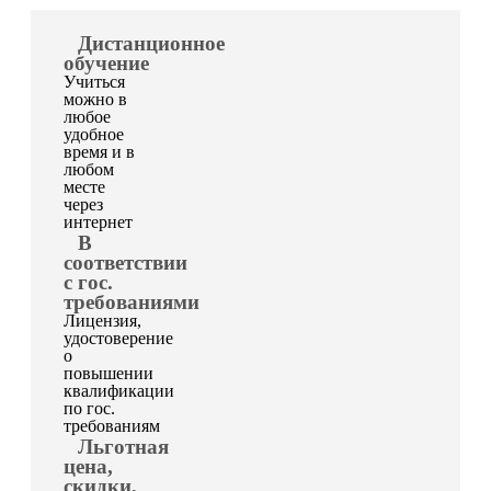
Дистанционное
обучение
Учиться
можно в
любое
удобное
время и в
любом
месте
через
интернет
В
соответствии
с гос.
требованиями
Лицензия,
удостоверение
о
повышении
квалификации
по гос.
требованиям
Льготная
цена,
скидки,