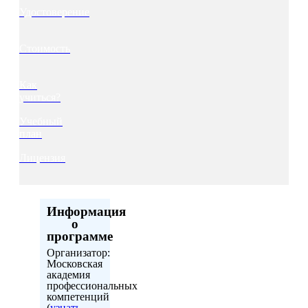
Удостоверение
Стоимость
Как
учиться?
Учебный
план
Лицензия
Информация
о
программе
Организатор:
Московская
академия
профессиональных
компетенций
(
узнать