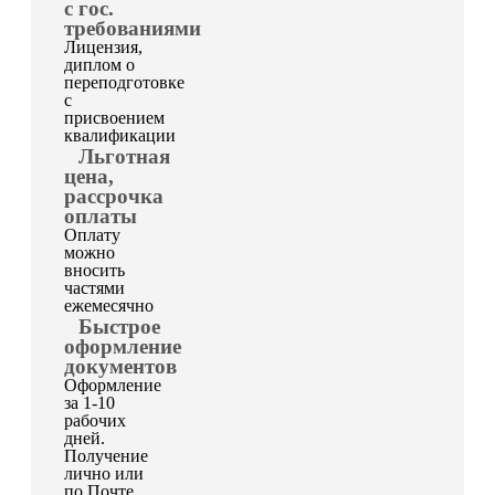
с гос.
требованиями
Лицензия,
диплом о
переподготовке
с
присвоением
квалификации
Льготная
цена,
рассрочка
оплаты
Оплату
можно
вносить
частями
ежемесячно
Быстрое
оформление
документов
Оформление
за 1-10
рабочих
дней.
Получение
лично или
по Почте