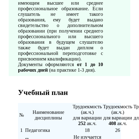
имеющим высшее или среднее
профессиональное образование. Если
слушатель не имеет такого
образования, ему будет выдано
свидетельство о дополнительном
образовании (при получении среднего
профессионального или высшего
образования в будущем слушателю
также будет выдан диплом о
профессиональной переподготовке с
присвоением квалификации).
Документы оформляются
от 1 до 10
рабочих дней
(на практике 1-3 дня).
Учебный план
Трудоекмость
Трудоекмость
Тр
Наименование
(ак.ч.)
(ак.ч.)
№
дисциплины
для вариации
для вариации
дл
252
ак.ч.
408
ак.ч.
1
Педагогика
18
26
Не изучается