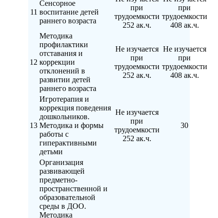
Сенсорное
при
при
11
воспитание детей
трудоемкости
трудоемкости
раннего возраста
252 ак.ч.
408 ак.ч.
Методика
профилактики
Не изучается
Не изучается
отставания и
при
при
12
коррекции
трудоемкости
трудоемкости
отклонений в
252 ак.ч.
408 ак.ч.
развитии детей
раннего возраста
Игротерапия и
коррекция поведения
Не изучается
дошкольников.
при
13
Методика и формы
30
трудоемкости
работы с
252 ак.ч.
гиперактивными
детьми
Организация
развивающей
предметно-
пространственной и
образовательной
среды в ДОО.
Методика