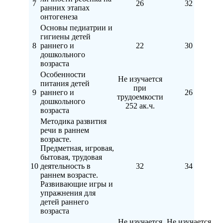
7
26
32
ранних этапах
онтогенеза
Основы педиатрии и
гигиены детей
8
раннего и
22
30
дошкольного
возраста
Особенности
Не изучается
питания детей
при
9
раннего и
26
трудоемкости
дошкольного
252 ак.ч.
возраста
Методика развития
речи в раннем
возрасте.
Предметная, игровая,
бытовая, трудовая
10
деятельность в
32
34
раннем возрасте.
Развивающие игры и
упражнения для
детей раннего
возраста
Не изучается
Не изучается