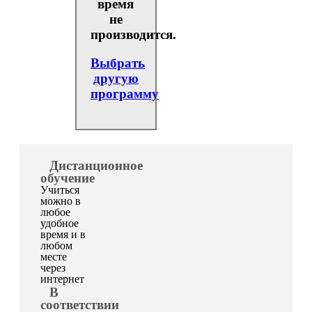
время
не
производится.
Выбрать
другую
программу
Дистанционное
обучение
Учиться
можно в
любое
удобное
время и в
любом
месте
через
интернет
В
соответствии