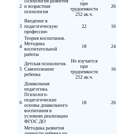
Психология развития
при
2
и возрастная
26
трудоемкости
психология
252 ак.ч.
Введение в
3
педагогическую
22
16
профессию
Теория воспитания.
Методика
4
18
24
воспитательной
работы
Не изучается
Детская психология.
при
5
Самопознание
16
трудоемкости
ребенка
252 ак.ч.
Дошкольная
педагогика.
Психолого-
педагогические
6
18
26
основы дошкольного
воспитания в
условиях реализации
ФГОС ДО
Методика развития
личности ребенка на