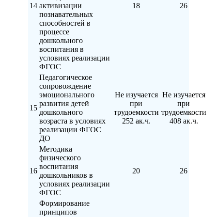
14
активизации
18
26
познавательных
способностей в
процессе
дошкольного
воспитания в
условиях реализации
ФГОС
Педагогическое
сопровождение
эмоционального
Не изучается
Не изучается
развития детей
при
при
15
дошкольного
трудоемкости
трудоемкости
возраста в условиях
252 ак.ч.
408 ак.ч.
реализации ФГОС
ДО
Методика
физического
воспитания
16
20
26
дошкольников в
условиях реализации
ФГОС
Формирование
принципов