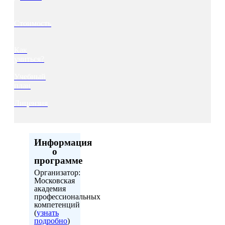
Стоимость
Как
учиться?
Учебный
план
Лицензия
Информация
о
программе
Организатор:
Московская
академия
профессиональных
компетенций
(
узнать
подробно
)